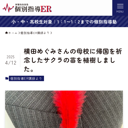
MENU
小・中・高校生対象｜1：1〜1：2までの個別指導塾
ホーム
個別指導ER講師より
横田めぐみさんの母校に帰国を祈
2025
念したサクラの苗を植樹しまし
4/12
た。
個別指導ER講師より