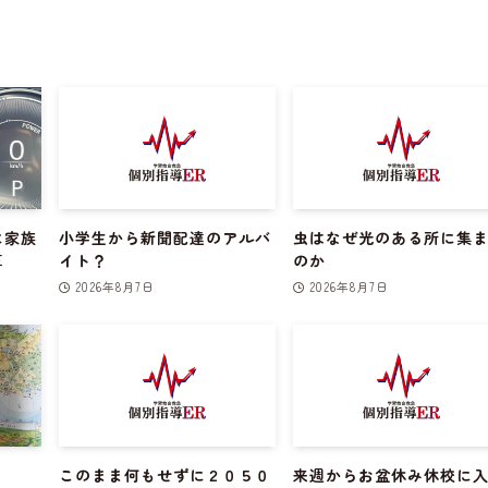
に家族
小学生から新聞配達のアルバ
虫はなぜ光のある所に集
算
イト？
のか
2026年8月7日
2026年8月7日
このまま何もせずに２０５０
来週からお盆休み休校に