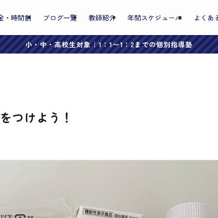
金・時間割
ブログ一覧
教師紹介
年間スケジュール
よくあ
小・中・高校生対象｜1：1〜1：2までの個別指導塾
をつけよう！