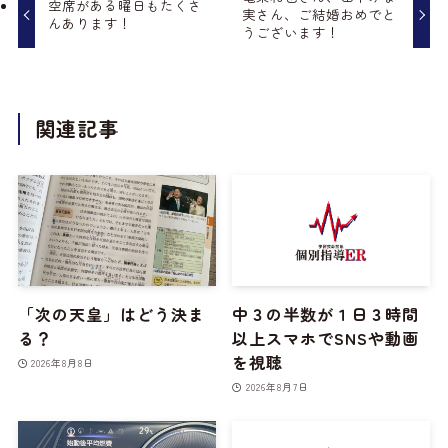
空席がある曜日もたくさ
実さん、ご結婚おめでと
んあります！
うございます！
関連記事
「次の天皇」はどう決ま
中３の半数が１日３時間
る？
以上スマホでSNSや動画
を視聴
2026年8月8日
2026年8月7日