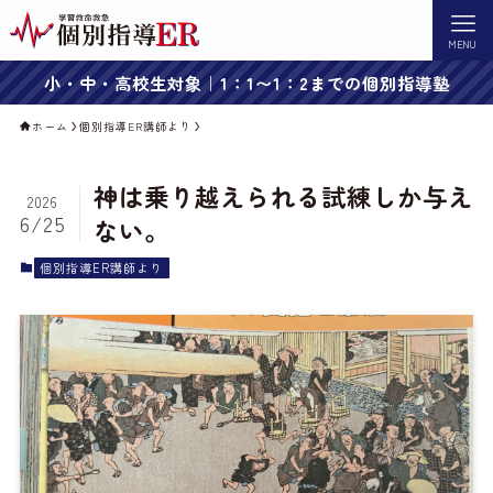
MENU
小・中・高校生対象｜1：1〜1：2までの個別指導塾
ホーム
個別指導ER講師より
神は乗り越えられる試練しか与え
2026
6/25
ない。
個別指導ER講師より