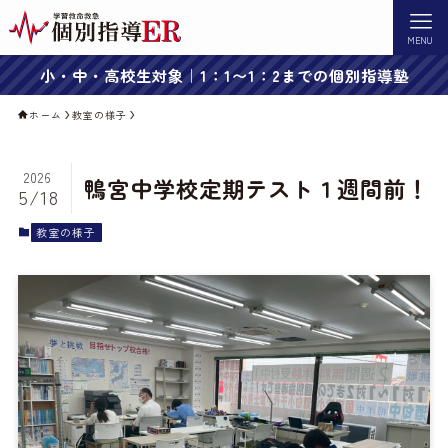
MENU
小・中・高校生対象｜1：1〜1：2までの個別指導塾
ホーム
教室の様子
2026
鴨宮中学校定期テスト１週間前！
5/18
教室の様子