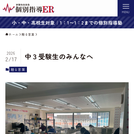
MENU
小・中・高校生対象｜1：1〜1：2までの個別指導塾
ホーム
贈る言葉
2026
中３受験生のみんなへ
2/17
贈る言葉