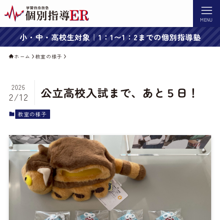
MENU
小・中・高校生対象｜1：1〜1：2までの個別指導塾
ホーム
教室の様子
2026
公立高校入試まで、あと５日！
2/12
教室の様子