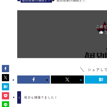
個別指導ER講師より
個別指導ER講師より
この
シェアし
祝日も頑張りました！