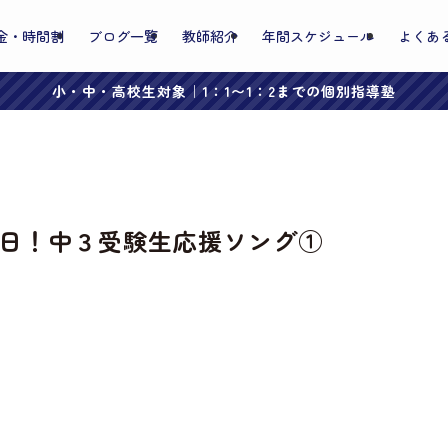
金・時間割
ブログ一覧
教師紹介
年間スケジュール
よくあ
小・中・高校生対象｜1：1〜1：2までの個別指導塾
日！中３受験生応援ソング①
。