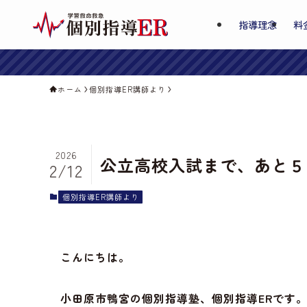
指導理念
料
ホーム
個別指導ER講師より
2026
公立高校入試まで、あと５
2/12
個別指導ER講師より
こんにちは。
小田原市鴨宮の個別指導塾、個別指導ERです