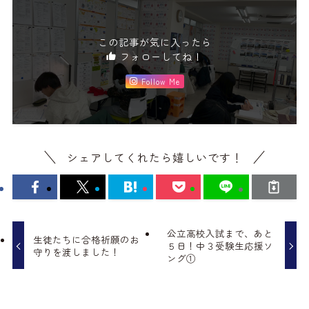
この記事が気に入ったら
フォローしてね！
Follow Me
シェアしてくれたら嬉しいです！
公立高校入試まで、あと
生徒たちに合格祈願のお
５日！中３受験生応援ソ
守りを渡しました！
ング①