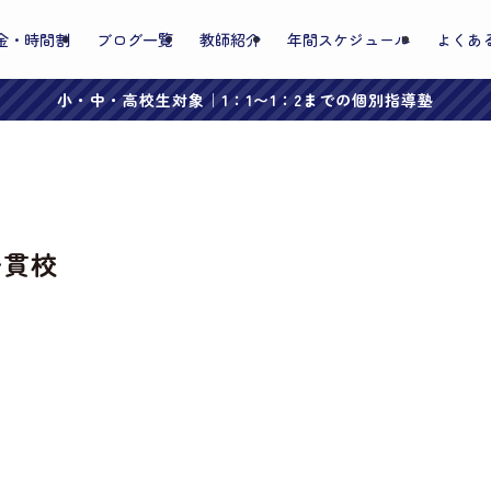
金・時間割
ブログ一覧
教師紹介
年間スケジュール
よくあ
小・中・高校生対象｜1：1〜1：2までの個別指導塾
一貫校
。