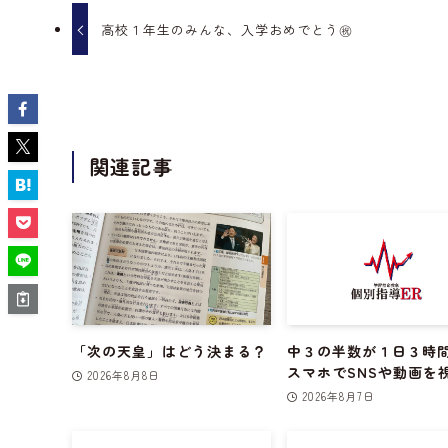
高校１年生のみんな、入学おめでとう㊗
関連記事
「次の天皇」はどう決まる？
中３の半数が１日３時
スマホでSNSや動画を
2026年8月8日
2026年8月7日