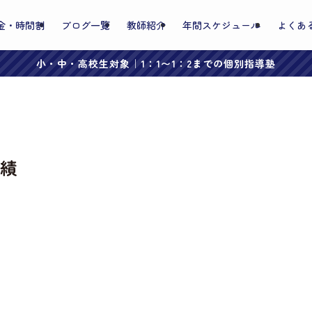
金・時間割
ブログ一覧
教師紹介
年間スケジュール
よくあ
小・中・高校生対象｜1：1〜1：2までの個別指導塾
績
。