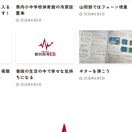
に入る
県内小中学校体育館の冷房設
山間部ではフェーン現象
ます！
置率
2026年8月5日
2026年8月6日
１夜限
普段の生活の中で幸せな気持
ギターを弾こう
に
ちになる
2026年8月5日
2026年8月5日