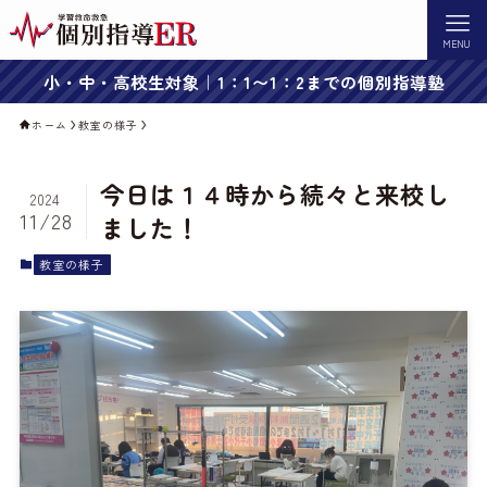
MENU
小・中・高校生対象｜1：1〜1：2までの個別指導塾
ホーム
教室の様子
今日は１４時から続々と来校し
2024
11/28
ました！
教室の様子