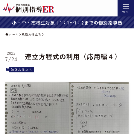
MENU
小・中・高校生対象｜1：1〜1：2までの個別指導塾
ホーム
勉強お役立ち
2023
連立方程式の利用（応用編４）
7/24
勉強お役立ち