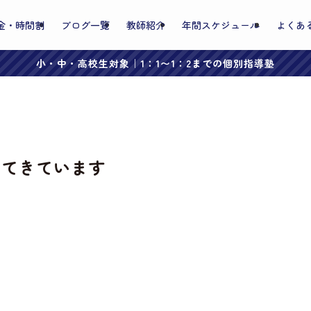
金・時間割
ブログ一覧
教師紹介
年間スケジュール
よくあ
小・中・高校生対象｜1：1〜1：2までの個別指導塾
ってきています
。