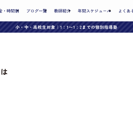
金・時間割
ブログ一覧
教師紹介
年間スケジュール
よくあ
小・中・高校生対象｜1：1〜1：2までの個別指導塾
督は
。