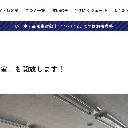
金・時間割
ブログ一覧
教師紹介
年間スケジュール
よくあ
小・中・高校生対象｜1：1〜1：2までの個別指導塾
習室」を開放します！