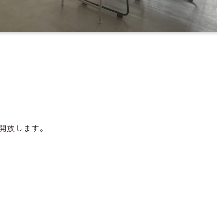
。
開放します。