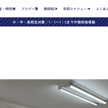
金・時間割
ブログ一覧
教師紹介
年間スケジュール
よくあ
小・中・高校生対象｜1：1〜1：2までの個別指導塾