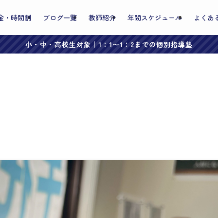
金・時間割
ブログ一覧
教師紹介
年間スケジュール
よくあ
小・中・高校生対象｜1：1〜1：2までの個別指導塾