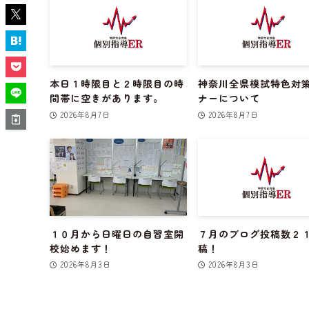
本日１時限目と２時限目の時
神奈川全県模試特色対
間帯に空きがあります。
ナーについて
2026年8月7日
2026年8月7日
１０月から日曜日の自習室開
７月のブログ投稿数２
校始めます！
稿！
2026年8月3日
2026年8月3日