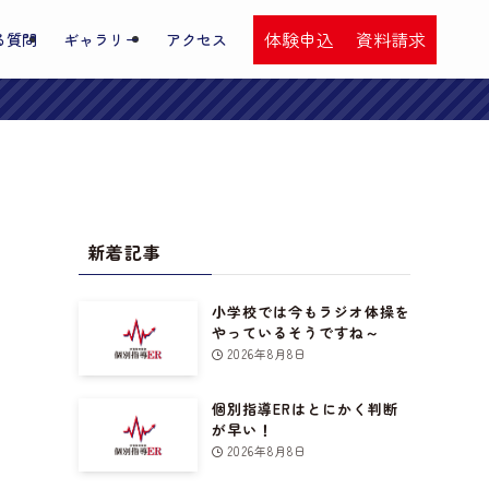
体験申込
資料請求
る質問
ギャラリー
アクセス
新着記事
。
小学校では今もラジオ体操を
やっているそうですね～
2026年8月8日
個別指導ERはとにかく判断
が早い！
2026年8月8日