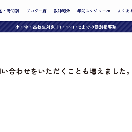
金・時間割
ブログ一覧
教師紹介
年間スケジュール
よくあ
小・中・高校生対象｜1：1〜1：2までの個別指導塾
問い合わせをいただくことも増えました
。