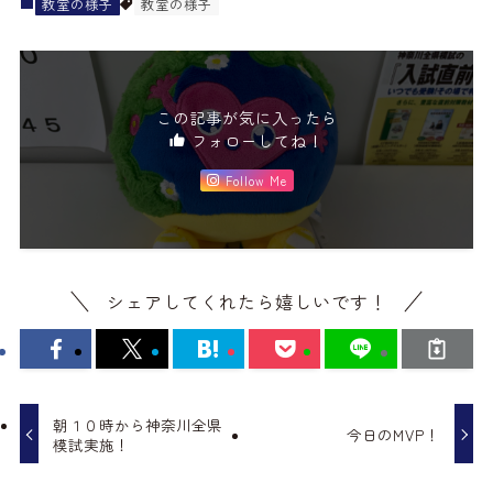
教室の様子
教室の様子
この記事が気に入ったら
フォローしてね！
Follow Me
シェアしてくれたら嬉しいです！
朝１０時から神奈川全県
今日のMVP！
模試実施！