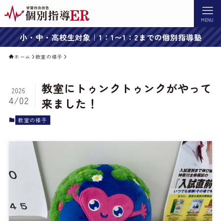
MENU
小・中・高校生対象｜1：1〜1：2までの個別指導塾
ホーム
教室の様子
教室にトゥンクトゥンクがやって
2026
4/02
来ました！
教室の様子