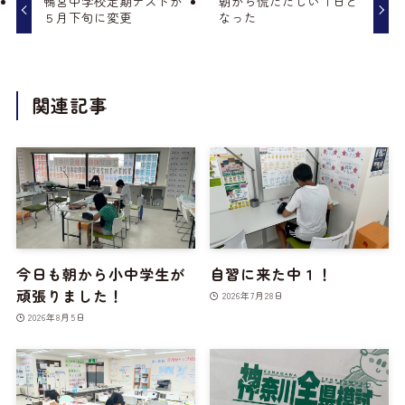
鴨宮中学校定期テストが
朝から慌ただしい１日と
５月下旬に変更
なった
関連記事
今日も朝から小中学生が
自習に来た中１！
頑張りました！
2026年7月28日
2026年8月5日