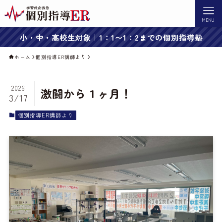
MENU
小・中・高校生対象｜1：1〜1：2までの個別指導塾
ホーム
個別指導ER講師より
2026
激闘から１ヶ月！
3/17
個別指導ER講師より