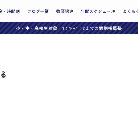
金・時間割
ブログ一覧
教師紹介
年間スケジュール
よくあ
小・中・高校生対象｜1：1〜1：2までの個別指導塾
る
。