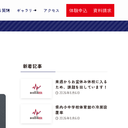
体験申込
資料請求
る質問
ギャラリー
アクセス
新着記事
来週からお盆休み休校に入る
ため、課題を出しています！
2026年8月6日
県内小中学校体育館の冷房設
置率
2026年8月6日