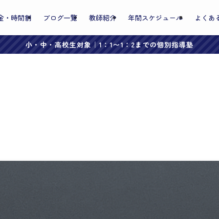
金・時間割
ブログ一覧
教師紹介
年間スケジュール
よくあ
小・中・高校生対象｜1：1〜1：2までの個別指導塾