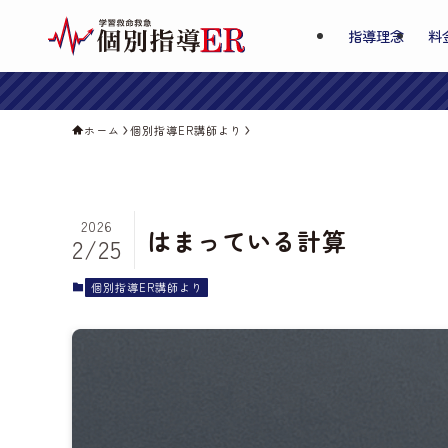
指導理念
料
ホーム
個別指導ER講師より
2026
はまっている計算
2/25
個別指導ER講師より