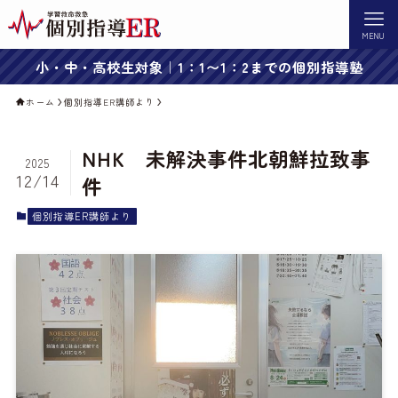
MENU
小・中・高校生対象｜1：1〜1：2までの個別指導塾
ホーム
個別指導ER講師より
NHK 未解決事件北朝鮮拉致事
2025
12/14
件
個別指導ER講師より