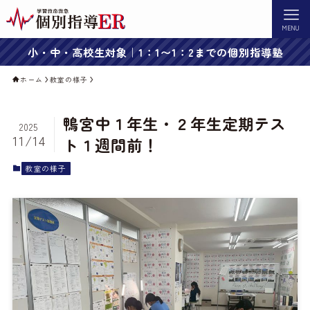
MENU
小・中・高校生対象｜1：1〜1：2までの個別指導塾
ホーム
教室の様子
鴨宮中１年生・２年生定期テス
2025
11/14
ト１週間前！
教室の様子