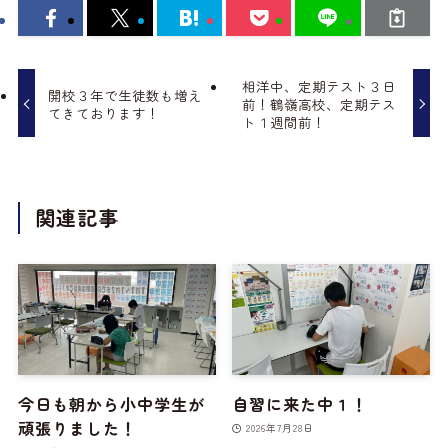
相洋中、定期テスト３日
開校３年で生徒数も増え
前！鶴嶺高校、定期テス
てきております！
ト１週間前！
関連記事
今日も朝から小中学生が
自習に来た中１！
頑張りました！
2026年7月28日