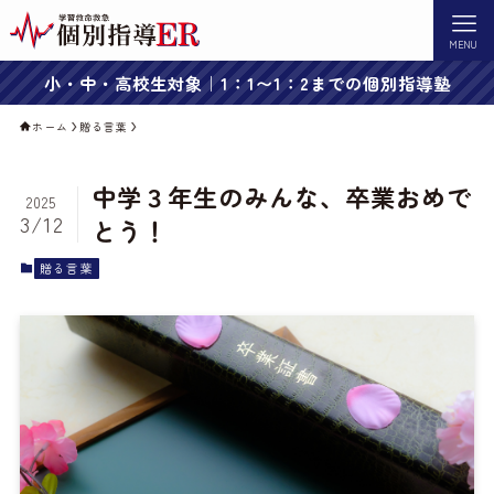
MENU
小・中・高校生対象｜1：1〜1：2までの個別指導塾
ホーム
贈る言葉
中学３年生のみんな、卒業おめで
2025
3/12
とう！
贈る言葉