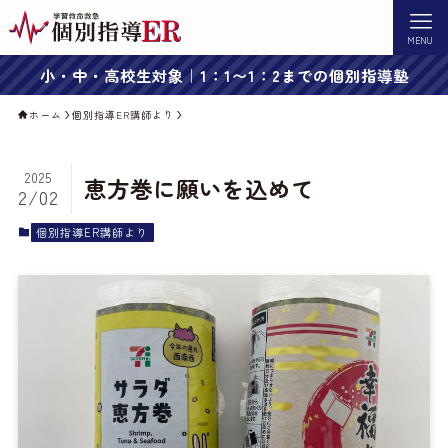
MENU
小・中・高校生対象｜1：1〜1：2までの個別指導塾
ホーム
個別指導ER講師より
2025
恵方巻に願いを込めて
2/02
個別指導ER講師より