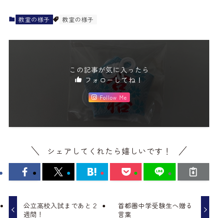
教室の様子
教室の様子
この記事が気に入ったら
フォローしてね！
Follow Me
シェアしてくれたら嬉しいです！
公立高校入試まであと２
首都圏中学受験生へ贈る
週間！
言葉