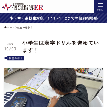
MENU
小・中・高校生対象｜1：1〜1：2までの個別指導塾
ホーム
教室の様子
小学生は漢字ドリルを進めてい
2024
10/03
ます！
教室の様子