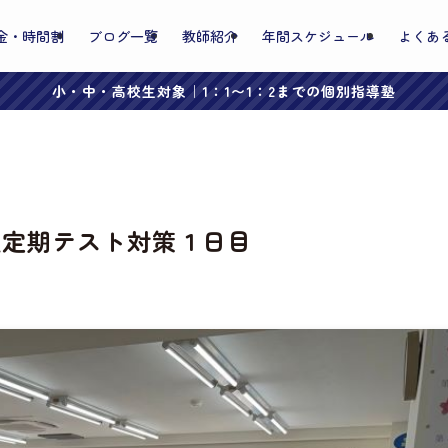
金・時間割
ブログ一覧
教師紹介
年間スケジュール
よくあ
小・中・高校生対象｜1：1〜1：2までの個別指導塾
校定期テスト対策１日目