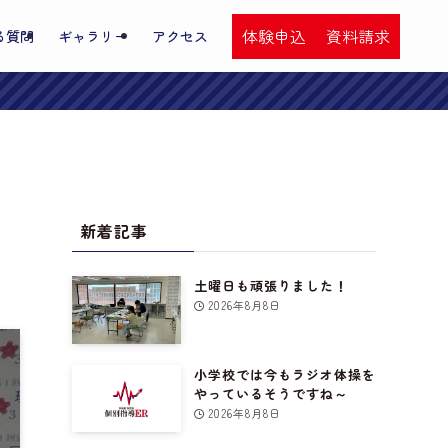
体験申込
資料請求
る質問
ギャラリー
アクセス
新着記事
土曜日も頑張りました！
2026年8月8日
小学校では今もラジオ体操を
やっているそうですね～
2026年8月8日