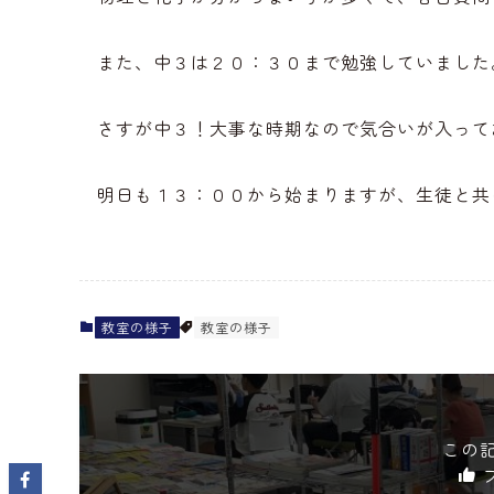
また、中３は２０：３０まで勉強していました
さすが中３！大事な時期なので気合いが入って
明日も１３：００から始まりますが、生徒と共
教室の様子
教室の様子
この