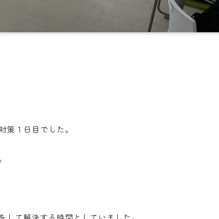
。
対策１日目でした。
。
をして解決する時間としていました。