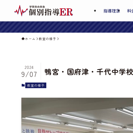
指導理念
料
ホーム
教室の様子
2024
鴨宮・国府津・千代中学
9/07
教室の様子