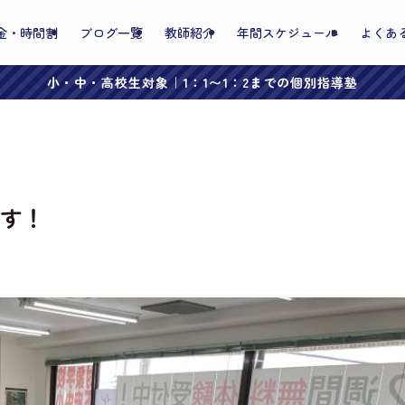
金・時間割
ブログ一覧
教師紹介
年間スケジュール
よくあ
小・中・高校生対象｜1：1〜1：2までの個別指導塾
す！