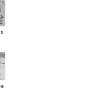
届き
頑張