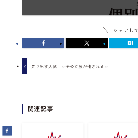
シェアし
走り出す入試 ～全公立展が催される～
関連記事