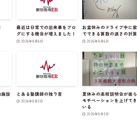
年
最近は日常での出来事をブロ
お盆休みのドライブ中に
グにする機会が増えました！
でできる算数の速さの計
2026年8月6日
2026年8月6日
泊施設
とある塾講師の独り言
夏休みの高校説明会が彼
モチベーションを上げて
2026年8月5日
いる
2026年8月5日