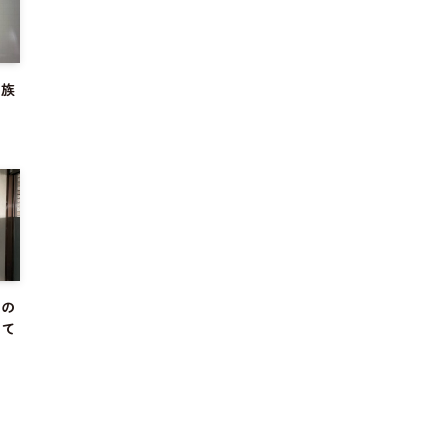
家族
算
らの
きて