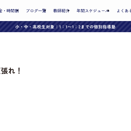
金・時間割
ブログ一覧
教師紹介
年間スケジュール
よくあ
小・中・高校生対象｜1：1〜1：2までの個別指導塾
頑張れ！
。