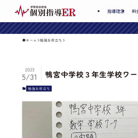
指導理念
料
ホーム
勉強お役立ち
2023
鴨宮中学校３年生学校ワー
5/31
勉強お役立ち