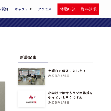
体験申込
資料請求
る質問
ギャラリー
アクセス
新着記事
土曜日も頑張りました！
2026年8月8日
小学校では今もラジオ体操を
やっているそうですね～
2026年8月8日